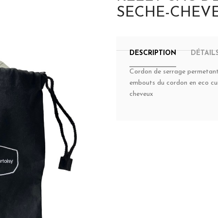
SECHE-CHEV
DESCRIPTION
DÉTAIL
Cordon de serrage permetant 
embouts du cordon en eco cu
cheveux